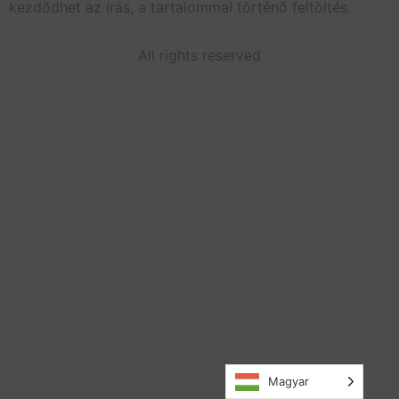
kezdődhet az írás, a tartalommal történő feltöltés.
All rights reserved
Magyar