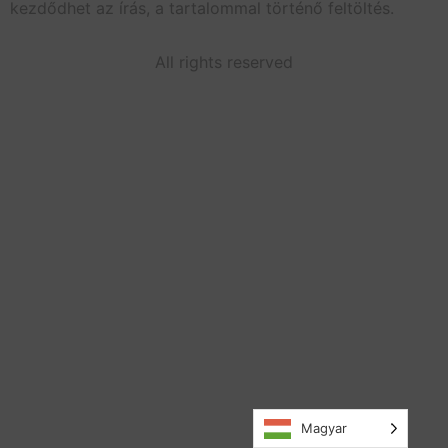
kezdődhet az írás, a tartalommal történő feltöltés.
All rights reserved
Magyar